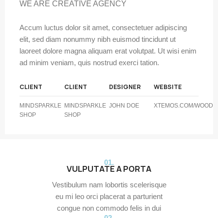
WE ARE CREATIVE AGENCY
Accum luctus dolor sit amet, consectetuer adipiscing
elit, sed diam nonummy nibh euismod tincidunt ut
laoreet dolore magna aliquam erat volutpat. Ut wisi enim
ad minim veniam, quis nostrud exerci tation.
CLIENT
CLIENT
DESIGNER
WEBSITE
MINDSPARKLE
MINDSPARKLE
JOHN DOE
XTEMOS.COM/WOOD
SHOP
SHOP
01.
VULPUTATE A PORTA
Vestibulum nam lobortis scelerisque
eu mi leo orci placerat a parturient
congue non commodo felis in dui
02.