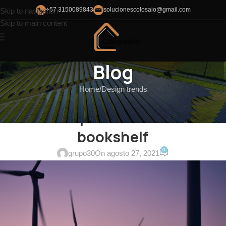
+57 3150089843
solucionescolosaio@gmail.com
Skip to navigation
Skip to main content
Blog
Home
Design trends
DESIGN TRENDS
Reinterprets the classic
bookshelf
0
grupo30
On agosto 27, 2021