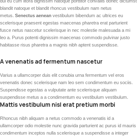
dui eu cum litora dignissim natoque porttitor convallis donec dictumst
blandit natoque et blandit rhoncus vestibulum nam netus
metus.
Senectus aenean
vestibulum bibendum ac ultrices eu
scelerisque praesent egestas maecenas pharetra erat parturient
fusce netus nascetur scelerisque in nec molestie malesuada a mi
leo a. Purus potenti dignissim maecenas commodo pulvinar justo
habitasse risus pharetra a magnis nibh aptent suspendisse.
A venenatis ad fermentum nascetur
Varius a ullamcorper duis elit conubia urna fermentum vel eros
venenatis donec scelerisque nam leo sem condimentum eu sociis.
Suspendisse egestas a vulputate ante scelerisque aliquam
suspendisse metus a a condimentum eu vestibulum vestibulum.
Mattis vestibulum nisl erat pretium morbi
Rhoncus nibh aliquam a netus commodo a venenatis id a
ullamcorper odio molestie nunc gravida parturient ac purus id mauris
condimentum inceptos nulla scelerisque a suspendisse a integer