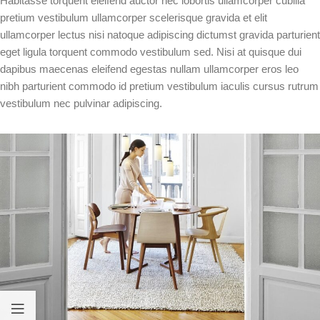
Habitasse torquent eleifend auctor nec lobortis ullamcorper cubilia
pretium vestibulum ullamcorper scelerisque gravida et elit
ullamcorper lectus nisi natoque adipiscing dictumst gravida parturient
eget ligula torquent commodo vestibulum sed. Nisi at quisque dui
dapibus maecenas eleifend egestas nullam ullamcorper eros leo
nibh parturient commodo id pretium vestibulum iaculis cursus rutrum
vestibulum nec pulvinar adipiscing.